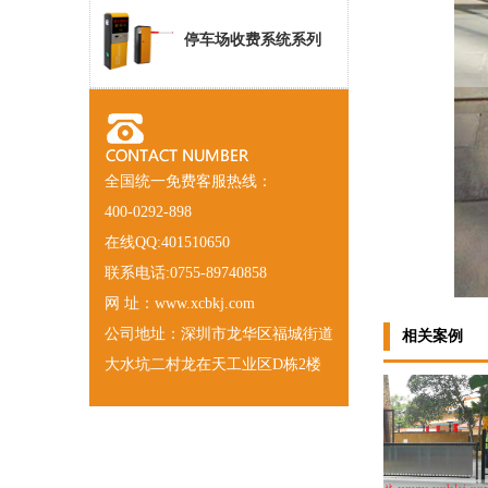
停车场收费系统系列
全国统一免费客服热线：
400-0292-898
在线QQ:401510650
联系电话:0755-89740858
网 址：www.xcbkj.com
公司地址：深圳市龙华区福城街道
相关案例
大水坑二村龙在天工业区D栋2楼