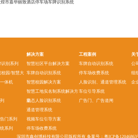
敦煌市嘉华丽致酒店停车场车牌识别系统
解决方案
工程案例
关
牌识别系列
智慧社区平台解决方案
车牌自动识别系统
公
慧校园/智慧大
车牌自动识别系统
停车场收费系统
组
一体机
智慧校园解决方案
人脸识别、通道管理系统
企
智慧工地实名制系统解决方
车位引导系统
列
案
动态人脸识别系统
广告门、广告道闸
通道管理系统
告门系列
视频车位引导方案
统系列
停车场收费系统
深圳市鑫创博科技有限公司版权所有 备案号：
粤ICP备1204686