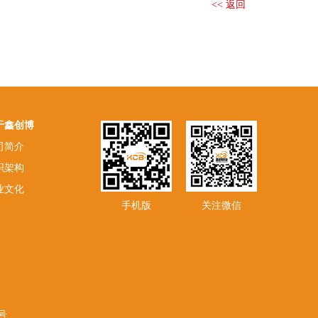
<< 返回
于鑫创博
司简介
织架构
业文化
手机版
关注微信
3号