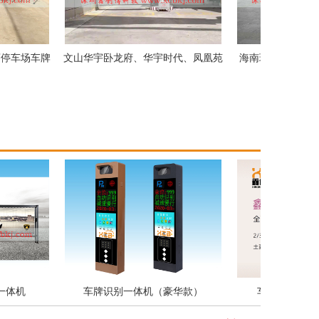
场车牌
文山华宇卧龙府、华宇时代、凤凰苑
海南琼海官塘御泉庄车
机
车牌识别一体机（豪华款）
车牌识别一体机（