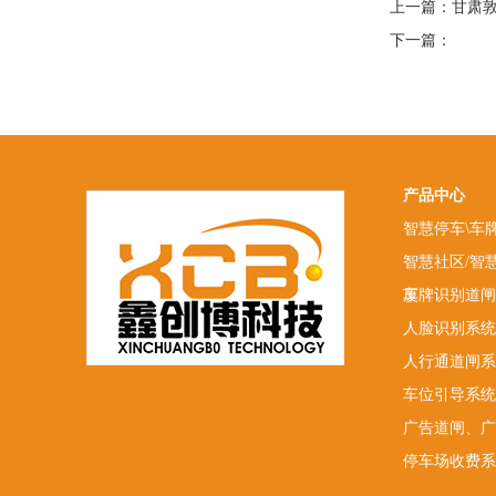
上一篇：
甘肃
下一篇：
产品中心
智慧停车\车
智慧社区/智
厦
车牌识别道闸
人脸识别系统
人行通道闸系
车位引导系统
广告道闸、广
停车场收费系